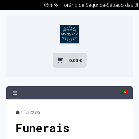
😊🌷🌼 Horário de Segunda-Sábado das 9h às 20h
HOME
NOVIDADES
BOUQUET DE FLORES
0,00 €
LIVRO DE RECLAMAÇÕES ONLINE
TODOS
OS
› Funerais
PRODUTOS
Funerais
TODAS
AS
CATEGORIAS