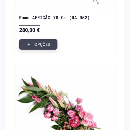
FUNERAIS
Ramo AFEIÇÃO 70 Cm (RA 052)
COLECÇÃO
SAUDADE
280,00 €
CASAMENTO
OPÇÕES
NATAL
ACESSÓRIOS