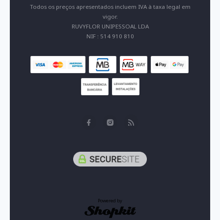
Todos os preços apresentados incluem IVA à taxa legal em
vigor.
RUVYFLOR UNIPESSOAL LDA
NIF : 514 910 810
Powered by