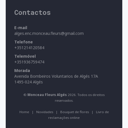
Contactos
E-mail
alges.enc.monceau.fleurs@gmail.com
Telefone
+351214120584
Telemóvel
+351936759474
Morada
Avenida Bombeiros Voluntarios de Algés 17A
1495-024 Algés
©
Monceau Fleurs Algés
2026. Todos os direitos
reservados.
Home
|
Novidades
|
Bouquet de flores
|
Livro de
reclamações online