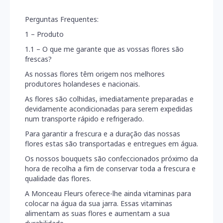
Perguntas Frequentes:
TODAS
AS
MARCAS
1 – Produto
1.1 – O que me garante que as vossas flores são
CHOCOLATES
frescas?
&
DOCES
As nossas flores têm origem nos melhores
produtores holandeses e nacionais.
ÀRVORES
As flores são colhidas, imediatamente preparadas e
ARTIFICIAIS
devidamente acondicionadas para serem expedidas
num transporte rápido e refrigerado.
EVENTOS
Para garantir a frescura e a duração das nossas
flores estas são transportadas e entregues em água.
ÀRVORES
FRUTO
Os nossos bouquets são confeccionados próximo da
hora de recolha a fim de conservar toda a frescura e
BOUQUET
qualidade das flores.
DE
FLORES
A Monceau Fleurs oferece-lhe ainda vitaminas para
colocar na água da sua jarra. Essas vitaminas
PLANTAS
alimentam as suas flores e aumentam a sua