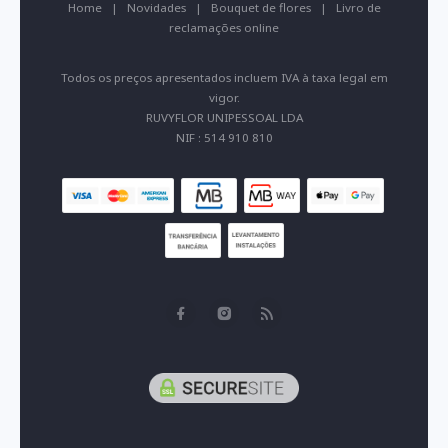
Home
|
Novidades
|
Bouquet de flores
|
Livro de
reclamações online
Todos os preços apresentados incluem IVA à taxa legal em
vigor.
RUVYFLOR UNIPESSOAL LDA
NIF : 514 910 810