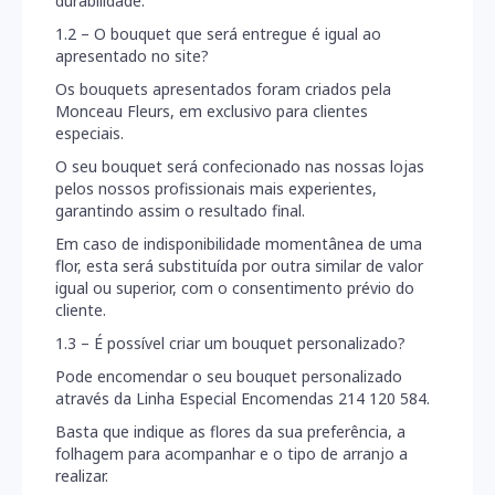
durabilidade.
FUNERAIS
1.2 – O bouquet que será entregue é igual ao
apresentado no site?
COLECÇÃO
SAUDADE
CASAMENTO
Os bouquets apresentados foram criados pela
Monceau Fleurs, em exclusivo para clientes
especiais.
NATAL
O seu bouquet será confecionado nas nossas lojas
ACESSÓRIOS
pelos nossos profissionais mais experientes,
garantindo assim o resultado final.
Em caso de indisponibilidade momentânea de uma
flor, esta será substituída por outra similar de valor
igual ou superior, com o consentimento prévio do
cliente.
1.3 – É possível criar um bouquet personalizado?
Pode encomendar o seu bouquet personalizado
através da Linha Especial Encomendas 214 120 584.
Basta que indique as flores da sua preferência, a
folhagem para acompanhar e o tipo de arranjo a
realizar.