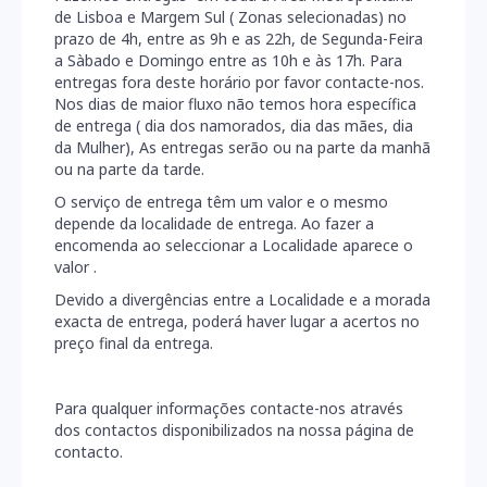
de Lisboa e Margem Sul ( Zonas selecionadas) no
prazo de 4h, entre as 9h e as 22h, de Segunda-Feira
TODAS
AS
a Sàbado e Domingo entre as 10h e às 17h. Para
MARCAS
entregas fora deste horário por favor contacte-nos.
Nos dias de maior fluxo não temos hora específica
CHOCOLATES
de entrega ( dia dos namorados, dia das mães, dia
&
da Mulher), As entregas serão ou na parte da manhã
DOCES
ou na parte da tarde.
ÀRVORES
O serviço de entrega têm um valor e o mesmo
ARTIFICIAIS
depende da localidade de entrega. Ao fazer a
encomenda ao seleccionar a Localidade aparece o
EVENTOS
valor .
Devido a divergências entre a Localidade e a morada
ÀRVORES
exacta de entrega, poderá haver lugar a acertos no
FRUTO
preço final da entrega.
BOUQUET
DE
Para qualquer informações contacte-nos através
FLORES
dos contactos disponibilizados na nossa página de
contacto.
PLANTAS