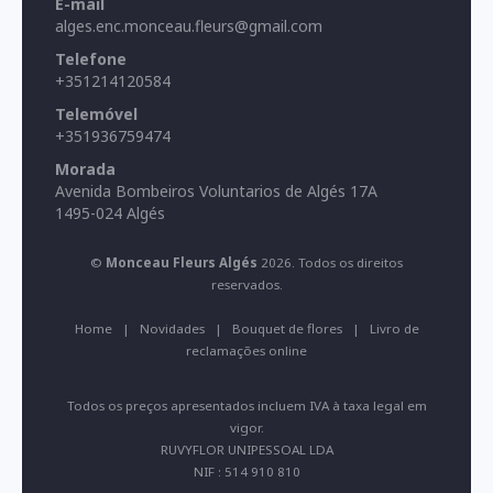
E-mail
alges.enc.monceau.fleurs@gmail.com
Telefone
+351214120584
Telemóvel
+351936759474
Morada
Avenida Bombeiros Voluntarios de Algés 17A
1495-024 Algés
©
Monceau Fleurs Algés
2026. Todos os direitos
reservados.
Home
|
Novidades
|
Bouquet de flores
|
Livro de
reclamações online
Todos os preços apresentados incluem IVA à taxa legal em
vigor.
RUVYFLOR UNIPESSOAL LDA
NIF : 514 910 810